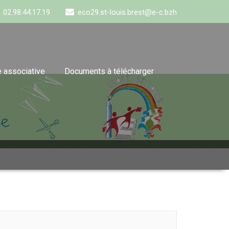
02.98.44.17.19
eco29.st-louis.brest@e-c.bzh
e associative
Documents à télécharger