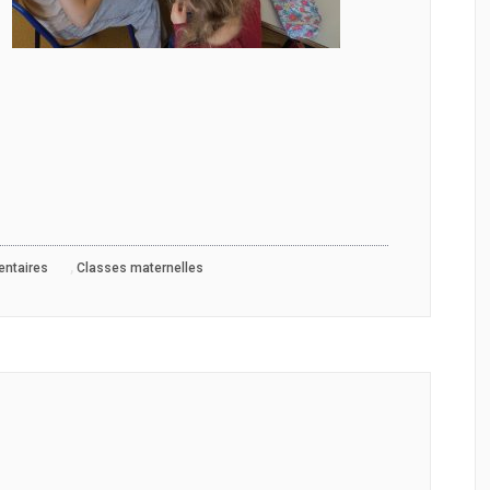
,
entaires
Classes maternelles