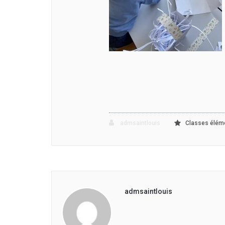
admsaintlouis
Classes élém
admsaintlouis